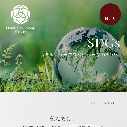
MENU
PHILOSOPHY
企業理念・経営方針
PROFILE
ホテルニューアワジグループのSDGs
会社概要・事業案内
HISTORY
歴史・沿革
SDGs
TOP
SDGs
ホテルニューアワジグループのSDGs
私たちは、