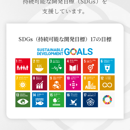
NEWS
持続可能な開発目標（SDGs）を
支援しています。
ニュース
CAREERS
採用情報・働き方
SDGs（持続可能な開発目標）17の目標
プライバシーポリシー